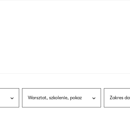
nagłówku
wersja
polska
Warsztat, szkolenie, pokaz
Zakres da