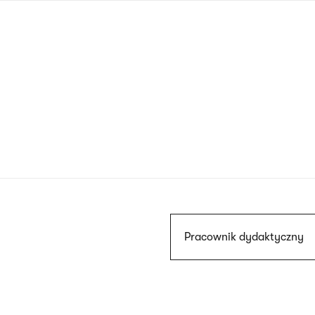
Przejdź
do
treści
Szukaj
Pracownik dydaktyczny