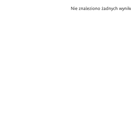
Wyniki
Nie znaleziono żadnych wynik
wyszukiwania