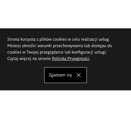
Strona korzysta z plików cookies w celu realizacji usług.
Możesz określić warunki przechowywania lub dostępu do
cookies w Twojej przeglądarce lub konfiguracji usługi.
Czytaj więcej na stronie
Polityka Prywatności
.
Zgadzam się
Akademia Sztuk Pięknych im.
Eugeniusza Gepperta we Wrocławiu