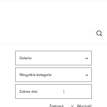
Przejdź
języka
do
migowego
treści
Szukaj
Galeria
Wszystkie kategorie
Zakres dat: