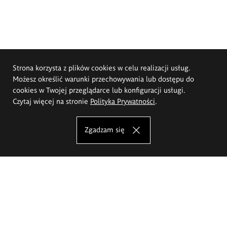
Strona korzysta z plików cookies w celu realizacji usług.
Możesz określić warunki przechowywania lub dostępu do
cookies w Twojej przeglądarce lub konfiguracji usługi.
Czytaj więcej na stronie
Polityka Prywatności
.
Zgadzam się
Akademia Sztuk Pięknych im.
Eugeniusza Gepperta we Wrocławiu