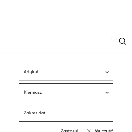
Przejdź
języka
do
migowego
treści
Szukaj
Artykuł
Kiermasz
Zakres dat: