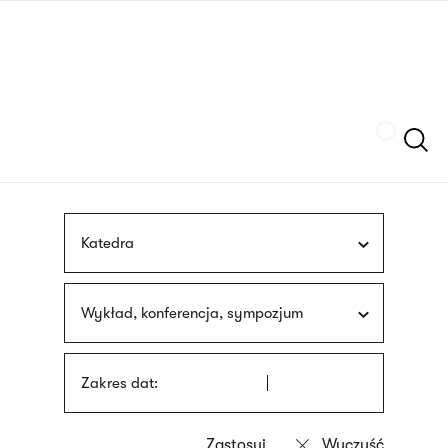
Przejdź
języka
do
migowego
treści
Szukaj
Katedra
Wykład, konferencja, sympozjum
Zakres dat: