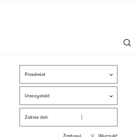
Przejdź
języka
do
migowego
treści
Szukaj
Przedmiot
Uroczystość
Zakres dat: