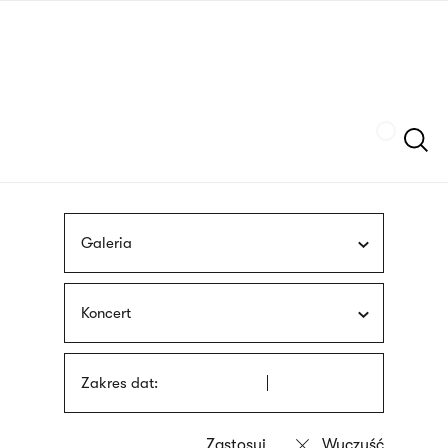
Przejdź
języka
do
migowego
treści
Szukaj
Galeria
Koncert
Zakres dat: