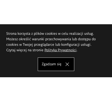
Strona korzysta z plików cookies w celu realizacji usług.
Możesz określić warunki przechowywania lub dostępu do
cookies w Twojej przeglądarce lub konfiguracji usługi.
Czytaj więcej na stronie
Polityka Prywatności
.
Zgadzam się
Akademia Sztuk Pięknych im.
Eugeniusza Gepperta we Wrocławiu