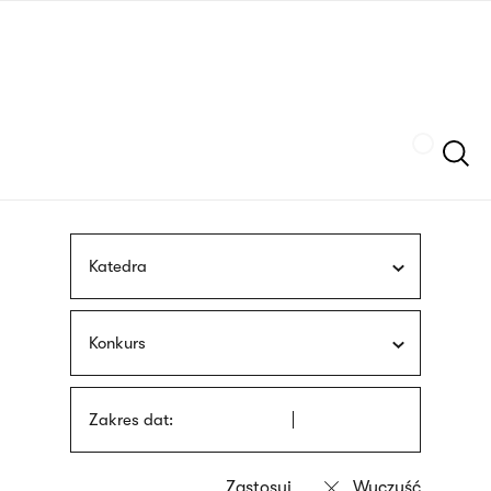
Przejdź
języka
do
migowego
treści
Szukaj
Katedra
Konkurs
Zakres dat: