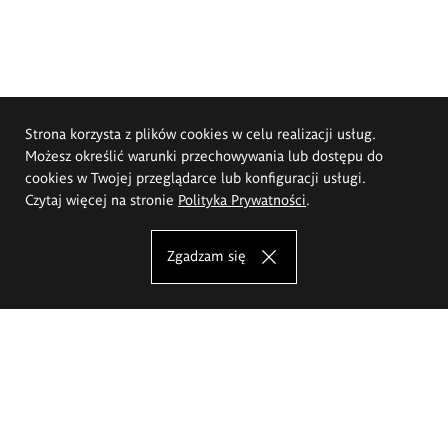
Strona korzysta z plików cookies w celu realizacji usług.
Możesz określić warunki przechowywania lub dostępu do
cookies w Twojej przeglądarce lub konfiguracji usługi.
Czytaj więcej na stronie
Polityka Prywatności
.
Zgadzam się
Akademia Sztuk Pięknych im.
Eugeniusza Gepperta we Wrocławiu