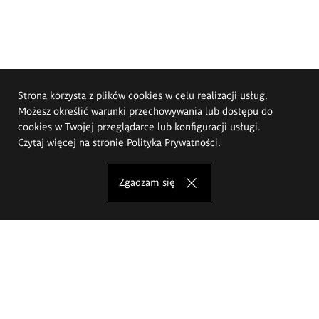
Strona korzysta z plików cookies w celu realizacji usług.
Możesz określić warunki przechowywania lub dostępu do
cookies w Twojej przeglądarce lub konfiguracji usługi.
Czytaj więcej na stronie
Polityka Prywatności
.
Zgadzam się
Akademia Sztuk Pięknych im.
Eugeniusza Gepperta we Wrocławiu