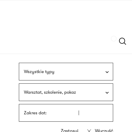
Przejdź
języka
do
migowego
treści
Szukaj
Wszystkie typy
Warsztat, szkolenie, pokaz
Zakres dat: