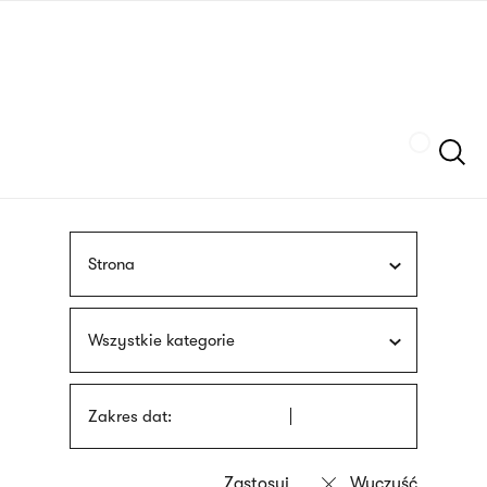
Przejdź
języka
do
migowego
treści
Szukaj
Strona
Wszystkie kategorie
Zakres dat: