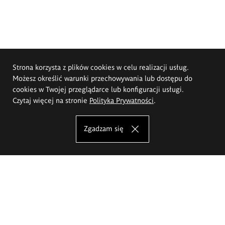
Strona korzysta z plików cookies w celu realizacji usług.
Możesz określić warunki przechowywania lub dostępu do
cookies w Twojej przeglądarce lub konfiguracji usługi.
Czytaj więcej na stronie
Polityka Prywatności
.
Zgadzam się
Akademia Sztuk Pięknych im.
Eugeniusza Gepperta we Wrocławiu