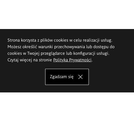
Strona korzysta z plików cookies w celu realizacji usług.
Możesz określić warunki przechowywania lub dostępu do
cookies w Twojej przeglądarce lub konfiguracji usługi.
Czytaj więcej na stronie
Polityka Prywatności
.
Zgadzam się
Akademia Sztuk Pięknych im.
Eugeniusza Gepperta we Wrocławiu