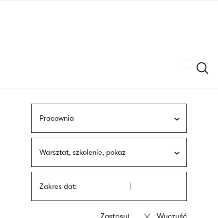
Przejdź
języka
do
migowego
treści
Szukaj
Pracownia
Warsztat, szkolenie, pokaz
Zakres dat: