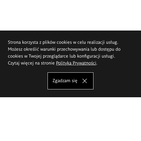
Strona korzysta z plików cookies w celu realizacji usług.
Możesz określić warunki przechowywania lub dostępu do
cookies w Twojej przeglądarce lub konfiguracji usługi.
Czytaj więcej na stronie
Polityka Prywatności
.
Zgadzam się
Akademia Sztuk Pięknych im.
Eugeniusza Gepperta we Wrocławiu