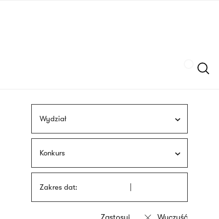
Przejdź
języka
do
migowego
treści
Szukaj
Wydział
Konkurs
Zakres dat: