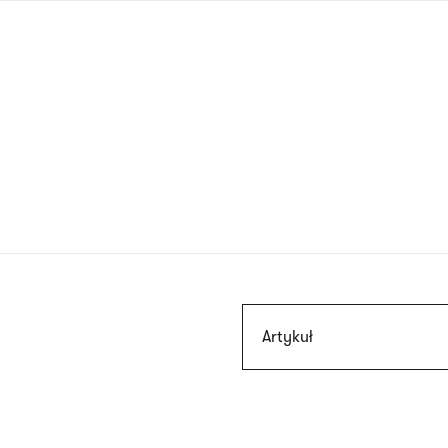
Przejdź
do
treści
Szukaj
Artykuł