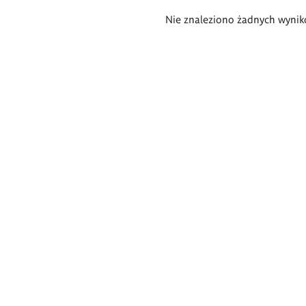
Wyniki
Nie znaleziono żadnych wynik
wyszukiwania