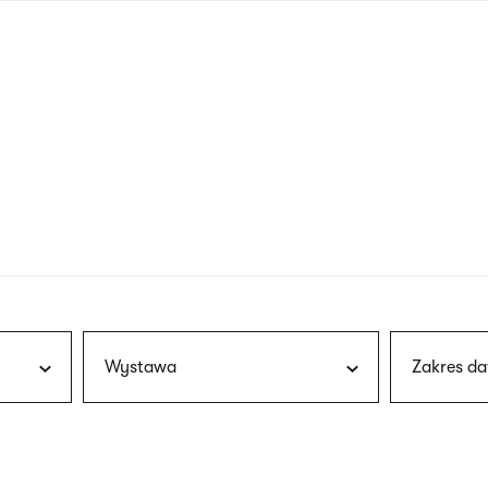
nagłówku
wersja
polska
Wystawa
Zakres da