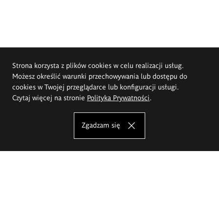
Strona korzysta z plików cookies w celu realizacji usług.
Możesz określić warunki przechowywania lub dostępu do
cookies w Twojej przeglądarce lub konfiguracji usługi.
Czytaj więcej na stronie
Polityka Prywatności
.
Zgadzam się
Akademia Sztuk Pięknych im.
Eugeniusza Gepperta we Wrocławiu