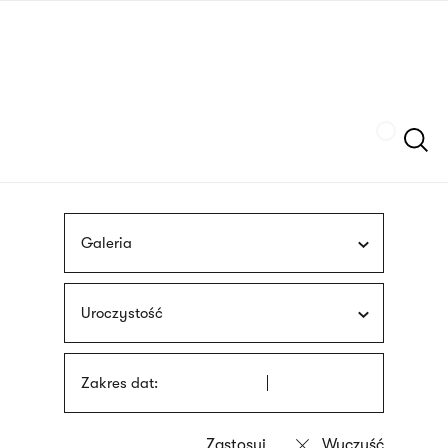
Przejdź
języka
do
migowego
treści
Szukaj
Galeria
Uroczystość
Zakres dat: