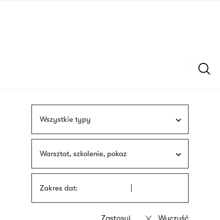
Przejdź
języka
do
migowego
treści
Szukaj
Wszystkie typy
Warsztat, szkolenie, pokaz
Zakres dat: