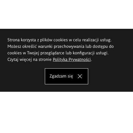
Strona korzysta z plików cookies w celu realizacji usług.
Możesz określić warunki przechowywania lub dostępu do
cookies w Twojej przeglądarce lub konfiguracji usługi.
Czytaj więcej na stronie
Polityka Prywatności
.
Zgadzam się
Akademia Sztuk Pięknych im.
Eugeniusza Gepperta we Wrocławiu