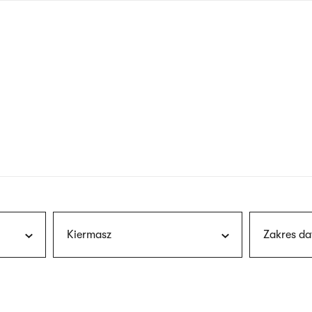
nagłówku
wersja
polska
Kiermasz
Zakres da