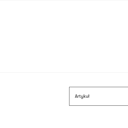
Przejdź
do
treści
Szukaj
Artykuł