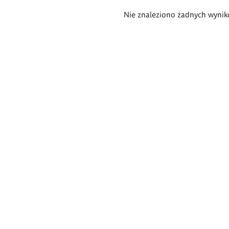
Wyniki
Nie znaleziono żadnych wynik
wyszukiwania