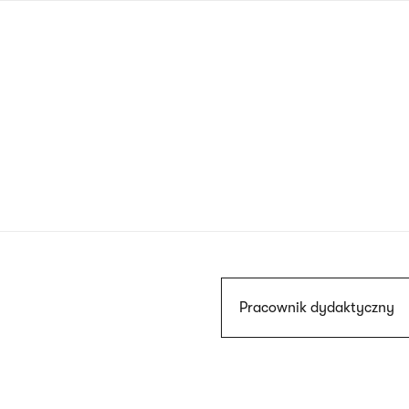
Przejdź
do
treści
Szukaj
Pracownik dydaktyczny