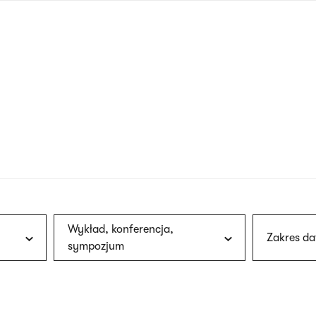
nagłówku
wersja
polska
Wykład, konferencja,
Zakres da
sympozjum