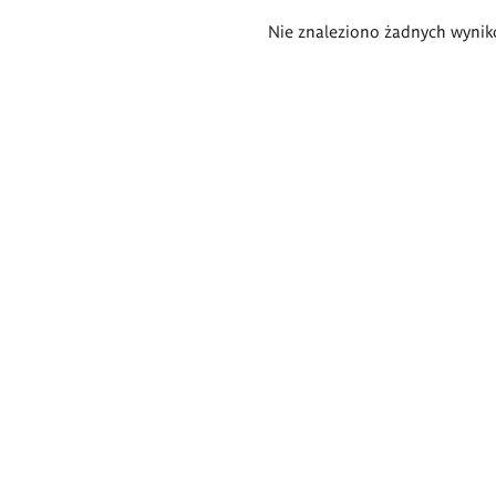
Wyniki
Nie znaleziono żadnych wynik
wyszukiwania