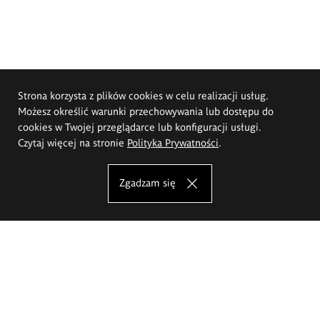
Strona korzysta z plików cookies w celu realizacji usług.
Możesz określić warunki przechowywania lub dostępu do
cookies w Twojej przeglądarce lub konfiguracji usługi.
Czytaj więcej na stronie
Polityka Prywatności
.
Zgadzam się
Akademia Sztuk Pięknych im.
Eugeniusza Gepperta we Wrocławiu