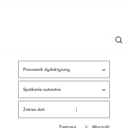
Przejdź
języka
do
migowego
treści
Szukaj
Pracownik dydaktyczny
Spotkanie autorskie
Zakres dat: