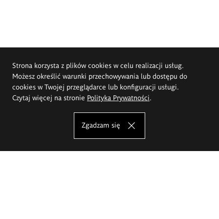
Strona korzysta z plików cookies w celu realizacji usług.
Możesz określić warunki przechowywania lub dostępu do
cookies w Twojej przeglądarce lub konfiguracji usługi.
Czytaj więcej na stronie
Polityka Prywatności
.
Zgadzam się
Akademia Sztuk Pięknych im.
Eugeniusza Gepperta we Wrocławiu