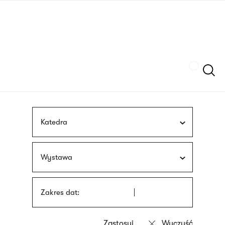
Przejdź
języka
do
migowego
treści
Szukaj
Katedra
Wystawa
Zakres dat: