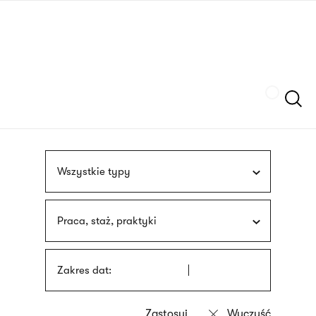
Przejdź
języka
do
migowego
treści
Szukaj
Wszystkie typy
Praca, staż, praktyki
Zakres dat: