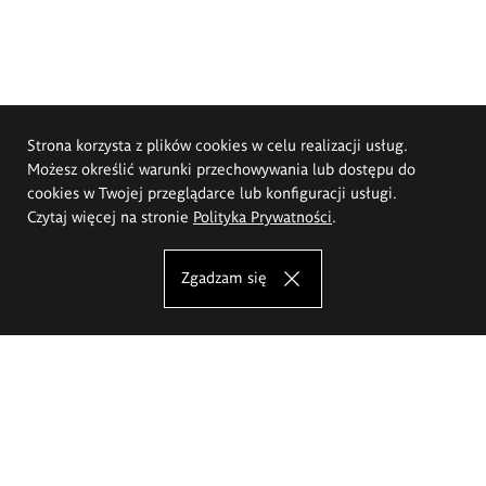
Strona korzysta z plików cookies w celu realizacji usług.
Możesz określić warunki przechowywania lub dostępu do
cookies w Twojej przeglądarce lub konfiguracji usługi.
Czytaj więcej na stronie
Polityka Prywatności
.
Zgadzam się
Akademia Sztuk Pięknych im.
Eugeniusza Gepperta we Wrocławiu