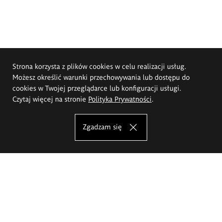
Strona korzysta z plików cookies w celu realizacji usług.
Możesz określić warunki przechowywania lub dostępu do
cookies w Twojej przeglądarce lub konfiguracji usługi.
Czytaj więcej na stronie
Polityka Prywatności
.
Zgadzam się
Akademia Sztuk Pięknych im.
Eugeniusza Gepperta we Wrocławiu