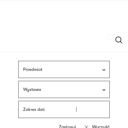
Przejdź
języka
do
migowego
treści
Szukaj
Przedmiot
Wystawa
Zakres dat: