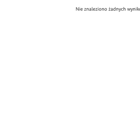
Wyniki
Nie znaleziono żadnych wynik
wyszukiwania