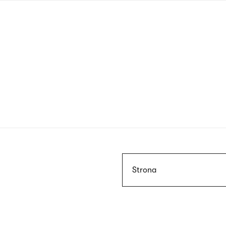
Przejdź
do
treści
Szukaj
Strona