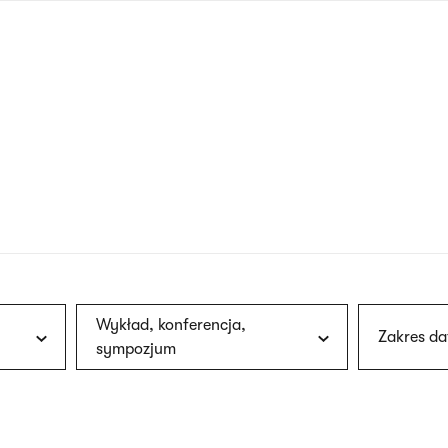
nagłówku
wersja
polska
Wykład, konferencja,
Zakres da
sympozjum