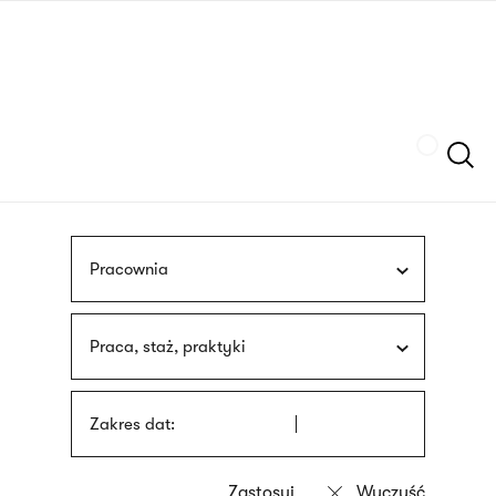
Przejdź
języka
do
migowego
treści
Szukaj
Pracownia
Praca, staż, praktyki
Zakres dat: