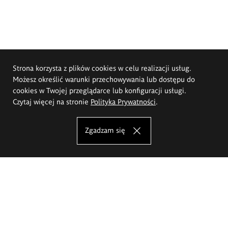
Strona korzysta z plików cookies w celu realizacji usług.
Możesz określić warunki przechowywania lub dostępu do
cookies w Twojej przeglądarce lub konfiguracji usługi.
Czytaj więcej na stronie
Polityka Prywatności
.
Zgadzam się
Akademia Sztuk Pięknych im.
Eugeniusza Gepperta we Wrocławiu