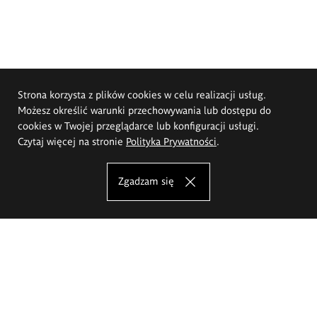
Strona korzysta z plików cookies w celu realizacji usług.
Możesz określić warunki przechowywania lub dostępu do
cookies w Twojej przeglądarce lub konfiguracji usługi.
Czytaj więcej na stronie
Polityka Prywatności
.
Zgadzam się
Akademia Sztuk Pięknych im.
Eugeniusza Gepperta we Wrocławiu