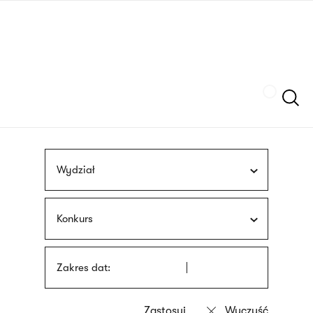
Przejdź
języka
do
migowego
treści
Szukaj
Wydział
Konkurs
Zakres dat: