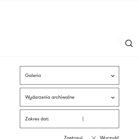
Przejdź
języka
do
migowego
treści
Szukaj
Galeria
Wydarzenia archiwalne
Zakres dat: