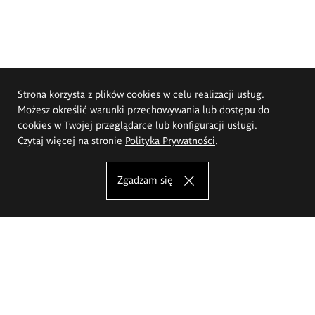
Strona korzysta z plików cookies w celu realizacji usług.
Możesz określić warunki przechowywania lub dostępu do
cookies w Twojej przeglądarce lub konfiguracji usługi.
Czytaj więcej na stronie
Polityka Prywatności
.
Zgadzam się
Akademia Sztuk Pięknych im.
Eugeniusza Gepperta we Wrocławiu