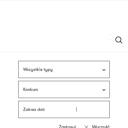
Przejdź
języka
do
migowego
treści
Szukaj
Wszystkie typy
Konkurs
Zakres dat: