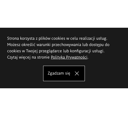
Strona korzysta z plików cookies w celu realizacji usług.
Możesz określić warunki przechowywania lub dostępu do
cookies w Twojej przeglądarce lub konfiguracji usługi.
Czytaj więcej na stronie
Polityka Prywatności
.
Zgadzam się
Akademia Sztuk Pięknych im.
Eugeniusza Gepperta we Wrocławiu