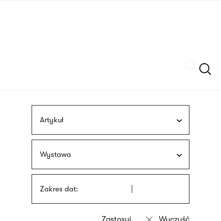
Przejdź
języka
do
migowego
treści
Szukaj
Artykuł
Wystawa
Zakres dat: