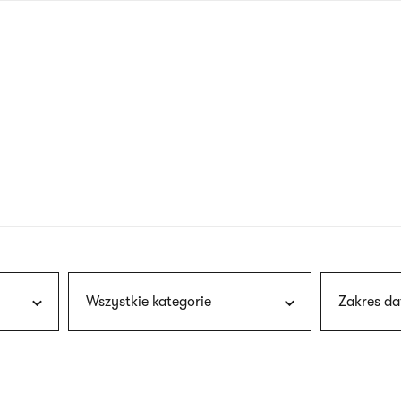
nagłówku
wersja
polska
Wszystkie kategorie
Zakres da