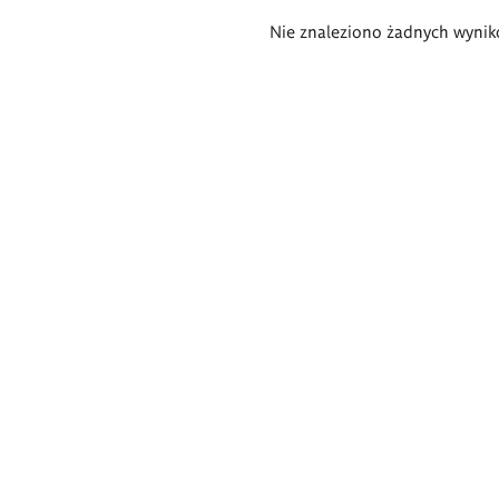
Wyniki
Nie znaleziono żadnych wynik
wyszukiwania