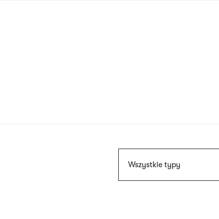
Przejdź
do
treści
Szukaj
Wszystkie typy