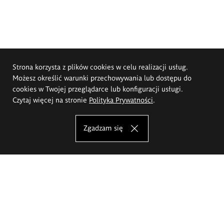
Strona korzysta z plików cookies w celu realizacji usług.
Możesz określić warunki przechowywania lub dostępu do
cookies w Twojej przeglądarce lub konfiguracji usługi.
Czytaj więcej na stronie
Polityka Prywatności
.
Zgadzam się
Akademia Sztuk Pięknych im.
Eugeniusza Gepperta we Wrocławiu