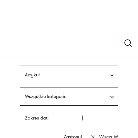
Przejdź
języka
do
migowego
treści
Szukaj
Artykuł
Wszystkie kategorie
Zakres dat: