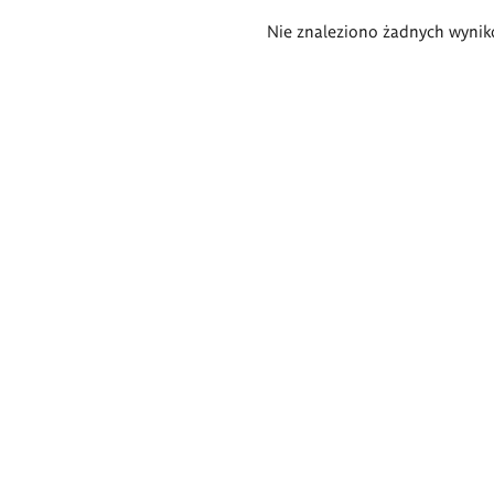
Wyniki
Nie znaleziono żadnych wynik
wyszukiwania