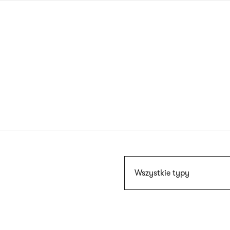
Przejdź
do
treści
Szukaj
Wszystkie typy