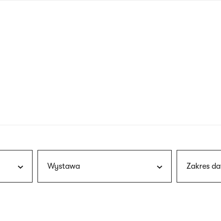
nagłówku
wersja
polska
Wystawa
Zakres da