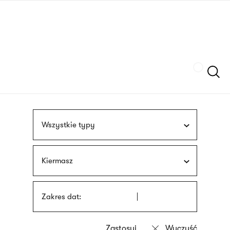
Przejdź
języka
do
migowego
treści
Szukaj
Wszystkie typy
Kiermasz
Zakres dat: