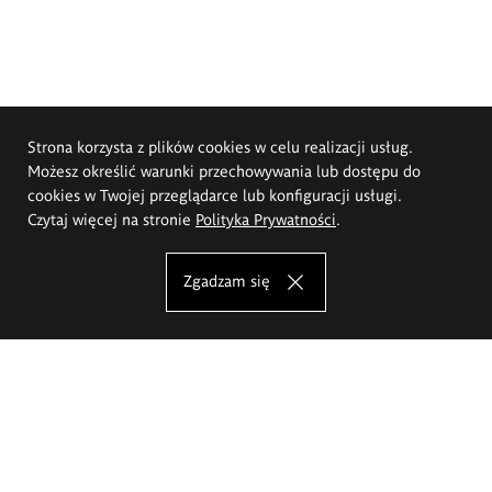
Strona korzysta z plików cookies w celu realizacji usług.
Możesz określić warunki przechowywania lub dostępu do
cookies w Twojej przeglądarce lub konfiguracji usługi.
Czytaj więcej na stronie
Polityka Prywatności
.
Zgadzam się
Akademia Sztuk Pięknych im.
Eugeniusza Gepperta we Wrocławiu