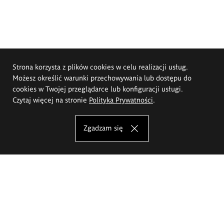
Strona korzysta z plików cookies w celu realizacji usług.
Możesz określić warunki przechowywania lub dostępu do
cookies w Twojej przeglądarce lub konfiguracji usługi.
Czytaj więcej na stronie
Polityka Prywatności
.
Zgadzam się
Akademia Sztuk Pięknych im.
Eugeniusza Gepperta we Wrocławiu