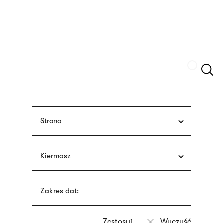
Przejdź
języka
do
migowego
treści
Szukaj
Strona
Kiermasz
Zakres dat: