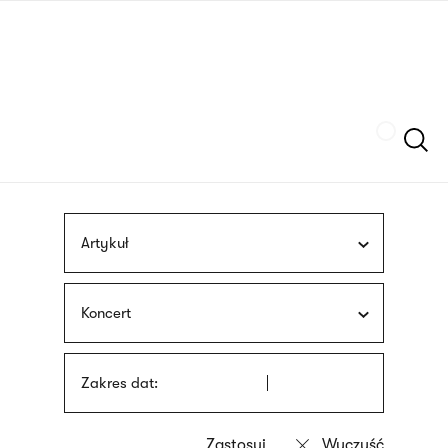
Przejdź
języka
do
migowego
treści
Szukaj
Artykuł
Koncert
Zakres dat: