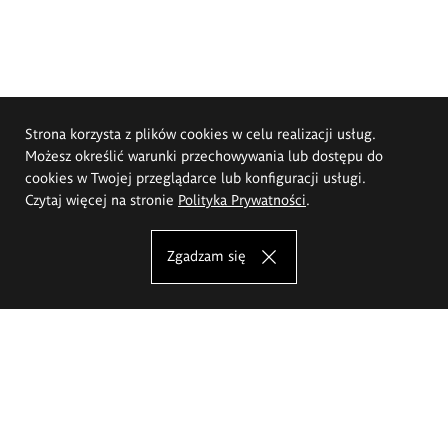
Strona korzysta z plików cookies w celu realizacji usług.
Możesz określić warunki przechowywania lub dostępu do
cookies w Twojej przeglądarce lub konfiguracji usługi.
Czytaj więcej na stronie
Polityka Prywatności
.
Zgadzam się
Akademia Sztuk Pięknych im.
Eugeniusza Gepperta we Wrocławiu