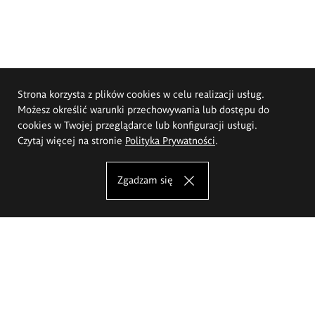
Strona korzysta z plików cookies w celu realizacji usług.
Możesz określić warunki przechowywania lub dostępu do
cookies w Twojej przeglądarce lub konfiguracji usługi.
Czytaj więcej na stronie
Polityka Prywatności
.
Zgadzam się
Akademia Sztuk Pięknych im.
Eugeniusza Gepperta we Wrocławiu