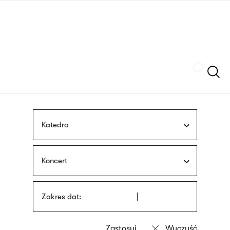
Przejdź
języka
do
migowego
treści
Szukaj
Katedra
Koncert
Zakres dat: