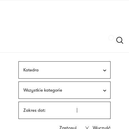
Przejdź
języka
do
migowego
treści
Szukaj
Katedra
Wszystkie kategorie
Zakres dat: