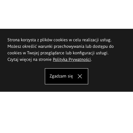
Strona korzysta z plików cookies w celu realizacji usług.
Możesz określić warunki przechowywania lub dostępu do
cookies w Twojej przeglądarce lub konfiguracji usługi.
Czytaj więcej na stronie
Polityka Prywatności
.
Zgadzam się
Akademia Sztuk Pięknych im.
Eugeniusza Gepperta we Wrocławiu