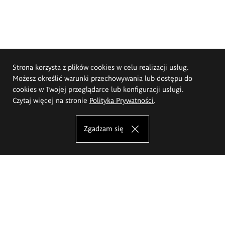
Strona korzysta z plików cookies w celu realizacji usług.
Możesz określić warunki przechowywania lub dostępu do
cookies w Twojej przeglądarce lub konfiguracji usługi.
Czytaj więcej na stronie
Polityka Prywatności
.
Zgadzam się
Akademia Sztuk Pięknych im.
Eugeniusza Gepperta we Wrocławiu