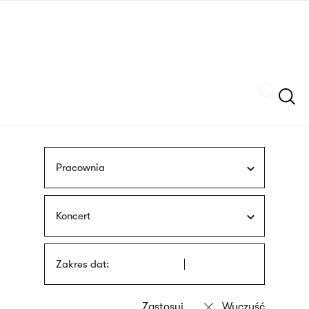
Przejdź
języka
do
migowego
treści
Szukaj
Pracownia
Koncert
Zakres dat: