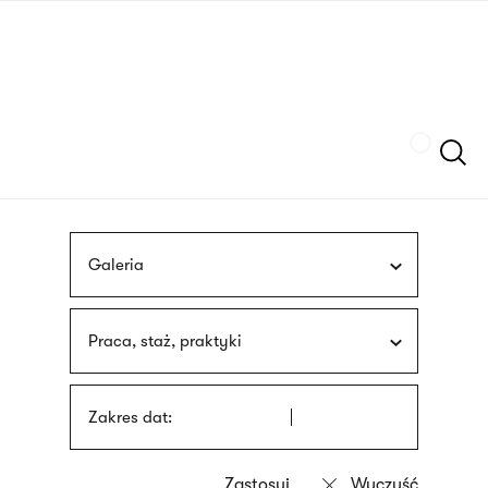
Przejdź
języka
do
migowego
treści
Szukaj
Galeria
Praca, staż, praktyki
Zakres dat: