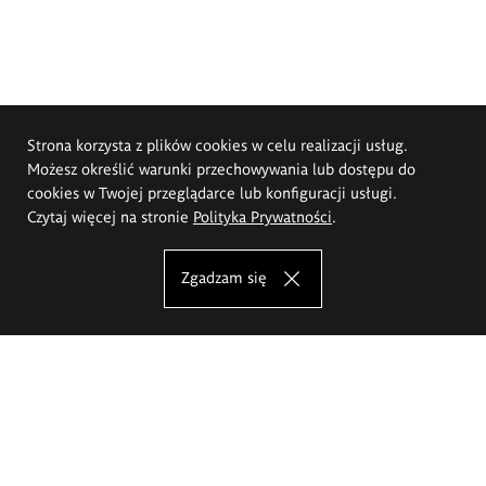
Strona korzysta z plików cookies w celu realizacji usług.
Możesz określić warunki przechowywania lub dostępu do
cookies w Twojej przeglądarce lub konfiguracji usługi.
Czytaj więcej na stronie
Polityka Prywatności
.
Zgadzam się
Akademia Sztuk Pięknych im.
Eugeniusza Gepperta we Wrocławiu