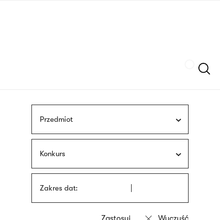
Przejdź
języka
do
migowego
treści
Szukaj
Przedmiot
Konkurs
Zakres dat: