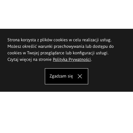
Strona korzysta z plików cookies w celu realizacji usług.
Możesz określić warunki przechowywania lub dostępu do
cookies w Twojej przeglądarce lub konfiguracji usługi.
Czytaj więcej na stronie
Polityka Prywatności
.
Zgadzam się
Akademia Sztuk Pięknych im.
Eugeniusza Gepperta we Wrocławiu