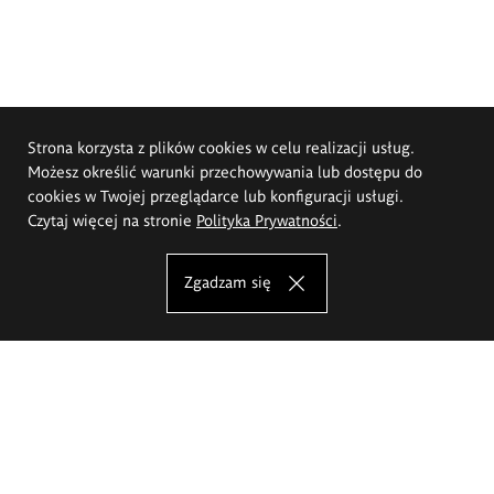
Strona korzysta z plików cookies w celu realizacji usług.
Możesz określić warunki przechowywania lub dostępu do
cookies w Twojej przeglądarce lub konfiguracji usługi.
Czytaj więcej na stronie
Polityka Prywatności
.
Zgadzam się
Akademia Sztuk Pięknych im.
Eugeniusza Gepperta we Wrocławiu