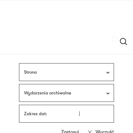
Przejdź
języka
do
migowego
treści
Szukaj
Strona
Wydarzenia archiwalne
Zakres dat: