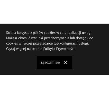
Strona korzysta z plików cookies w celu realizacji usług.
Możesz określić warunki przechowywania lub dostępu do
cookies w Twojej przeglądarce lub konfiguracji usługi.
Czytaj więcej na stronie
Polityka Prywatności
.
Zgadzam się
Akademia Sztuk Pięknych im.
Eugeniusza Gepperta we Wrocławiu