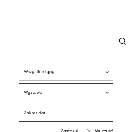
Przejdź
języka
do
migowego
treści
Szukaj
Wszystkie typy
Wystawa
Zakres dat: