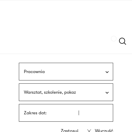
Przejdź
języka
do
migowego
treści
Szukaj
Pracownia
Warsztat, szkolenie, pokaz
Zakres dat: