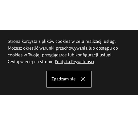
Strona korzysta z plików cookies w celu realizacji usług.
Możesz określić warunki przechowywania lub dostępu do
cookies w Twojej przeglądarce lub konfiguracji usługi.
Czytaj więcej na stronie
Polityka Prywatności
.
Zgadzam się
Akademia Sztuk Pięknych im.
Eugeniusza Gepperta we Wrocławiu