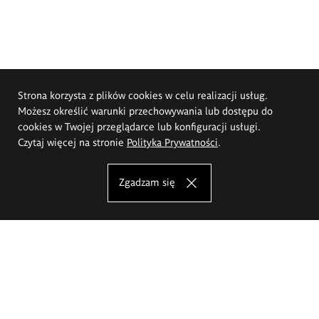
Strona korzysta z plików cookies w celu realizacji usług.
Możesz określić warunki przechowywania lub dostępu do
cookies w Twojej przeglądarce lub konfiguracji usługi.
Czytaj więcej na stronie
Polityka Prywatności
.
Zgadzam się
Akademia Sztuk Pięknych im.
Eugeniusza Gepperta we Wrocławiu