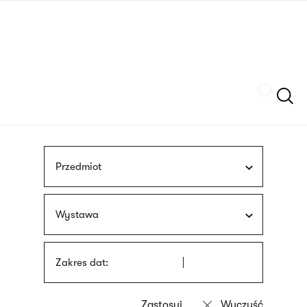
Przejdź
języka
do
migowego
treści
Szukaj
Przedmiot
Wystawa
Zakres dat: