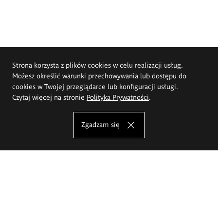
Strona korzysta z plików cookies w celu realizacji usług.
Możesz określić warunki przechowywania lub dostępu do
cookies w Twojej przeglądarce lub konfiguracji usługi.
Czytaj więcej na stronie
Polityka Prywatności
.
Zgadzam się
Akademia Sztuk Pięknych im.
Eugeniusza Gepperta we Wrocławiu