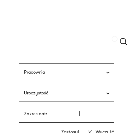
Przejdź
języka
do
migowego
treści
Szukaj
Pracownia
Uroczystość
Zakres dat: