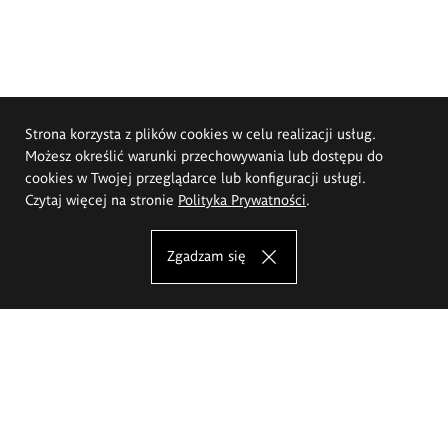
Strona korzysta z plików cookies w celu realizacji usług.
Możesz określić warunki przechowywania lub dostępu do
cookies w Twojej przeglądarce lub konfiguracji usługi.
Czytaj więcej na stronie
Polityka Prywatności
.
Zgadzam się
Akademia Sztuk Pięknych im.
Eugeniusza Gepperta we Wrocławiu