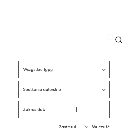
Przejdź
języka
do
migowego
treści
Szukaj
Wszystkie typy
Spotkanie autorskie
Zakres dat: