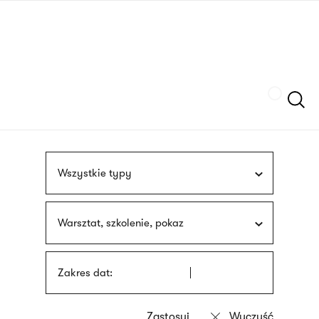
Przejdź
języka
do
migowego
treści
Szukaj
Wszystkie typy
Warsztat, szkolenie, pokaz
Zakres dat: