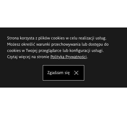
Strona korzysta z plików cookies w celu realizacji usług.
Możesz określić warunki przechowywania lub dostępu do
cookies w Twojej przeglądarce lub konfiguracji usługi.
Czytaj więcej na stronie
Polityka Prywatności
.
Zgadzam się
Akademia Sztuk Pięknych im.
Eugeniusza Gepperta we Wrocławiu