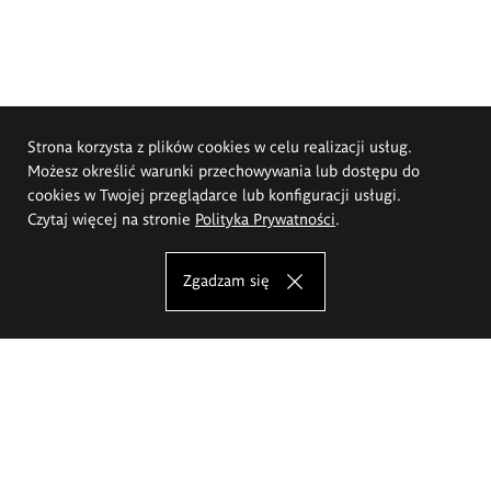
Strona korzysta z plików cookies w celu realizacji usług.
Możesz określić warunki przechowywania lub dostępu do
cookies w Twojej przeglądarce lub konfiguracji usługi.
Czytaj więcej na stronie
Polityka Prywatności
.
Zgadzam się
Akademia Sztuk Pięknych im.
Eugeniusza Gepperta we Wrocławiu