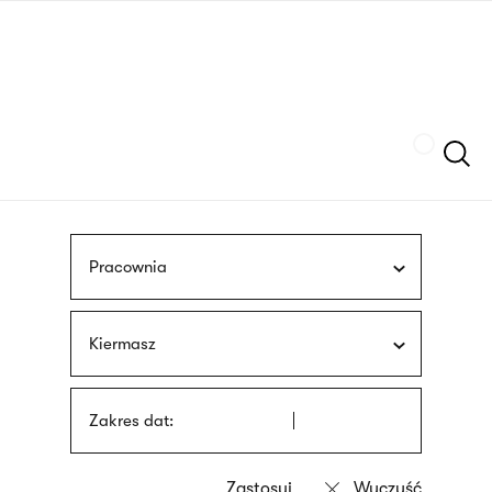
Przejdź
języka
do
migowego
treści
Szukaj
Pracownia
Kiermasz
Zakres dat: