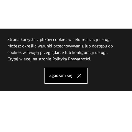
Strona korzysta z plików cookies w celu realizacji usług.
Możesz określić warunki przechowywania lub dostępu do
cookies w Twojej przeglądarce lub konfiguracji usługi.
Czytaj więcej na stronie
Polityka Prywatności
.
Zgadzam się
Akademia Sztuk Pięknych im.
Eugeniusza Gepperta we Wrocławiu