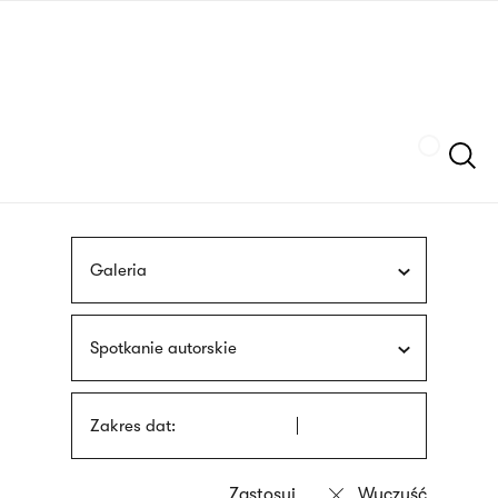
Przejdź
języka
do
migowego
treści
Szukaj
Galeria
Spotkanie autorskie
Zakres dat: