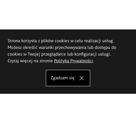
Strona korzysta z plików cookies w celu realizacji usług.
Możesz określić warunki przechowywania lub dostępu do
cookies w Twojej przeglądarce lub konfiguracji usługi.
Czytaj więcej na stronie
Polityka Prywatności
.
Zgadzam się
Akademia Sztuk Pięknych im.
Eugeniusza Gepperta we Wrocławiu