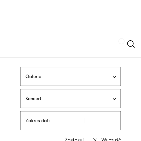
Przejdź
języka
do
migowego
treści
Szukaj
Galeria
Koncert
Zakres dat: