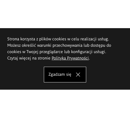
Strona korzysta z plików cookies w celu realizacji usług.
Możesz określić warunki przechowywania lub dostępu do
cookies w Twojej przeglądarce lub konfiguracji usługi.
Czytaj więcej na stronie
Polityka Prywatności
.
Zgadzam się
Akademia Sztuk Pięknych im.
Eugeniusza Gepperta we Wrocławiu