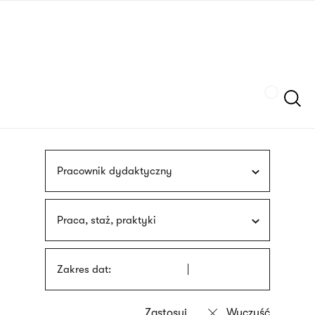
Przejdź
języka
do
migowego
treści
Szukaj
Pracownik dydaktyczny
Praca, staż, praktyki
Zakres dat: