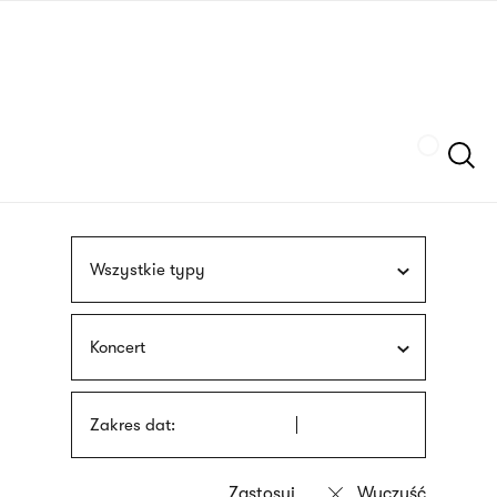
Przejdź
języka
do
migowego
treści
Szukaj
Wszystkie typy
Koncert
Zakres dat: