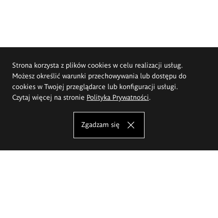
Strona korzysta z plików cookies w celu realizacji usług.
Możesz określić warunki przechowywania lub dostępu do
cookies w Twojej przeglądarce lub konfiguracji usługi.
Czytaj więcej na stronie
Polityka Prywatności
.
Zgadzam się
Akademia Sztuk Pięknych im.
Eugeniusza Gepperta we Wrocławiu