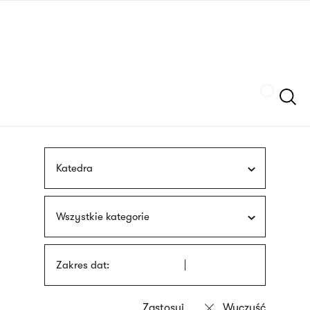
Przejdź
języka
do
migowego
treści
Szukaj
Katedra
Wszystkie kategorie
Zakres dat: