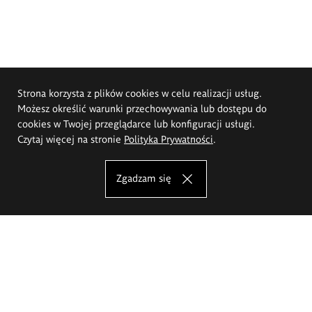
Strona korzysta z plików cookies w celu realizacji usług.
Możesz określić warunki przechowywania lub dostępu do
cookies w Twojej przeglądarce lub konfiguracji usługi.
Czytaj więcej na stronie
Polityka Prywatności
.
Zgadzam się
Akademia Sztuk Pięknych im.
Eugeniusza Gepperta we Wrocławiu